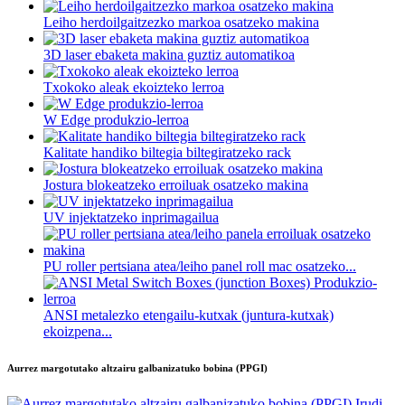
Leiho herdoilgaitzezko markoa osatzeko makina
3D laser ebaketa makina guztiz automatikoa
Txokoko aleak ekoizteko lerroa
W Edge produkzio-lerroa
Kalitate handiko biltegia biltegiratzeko rack
Jostura blokeatzeko erroiluak osatzeko makina
UV injektatzeko inprimagailua
PU roller pertsiana atea/leiho panel roll mac osatzeko...
ANSI metalezko etengailu-kutxak (juntura-kutxak)
ekoizpena...
Aurrez margotutako altzairu galbanizatuko bobina (PPGI)