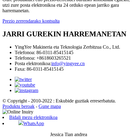
utzi zure posta elektronikoa eta 24 orduko epean jarriko gara
harremanetan.
Prezio zerrendarako kontsulta
JARRI GUREKIN HARREMANETAN
YingYee Makineria eta Teknologia Zerbitzua Co., Ltd.
Telefonoa: 86-0311-85415145
Telefonoa: +8618603265521
Posta elektronikoa:
info@yingyee.cn
Faxa: 86-0311-85415145
© Copyright - 2010-2022 : Eskubide guztiak erreserbatuta.
Produktu beroak
-
Gune mapa
Bidali mezu elektronikoa
WhatsApp
Jessica Tian andrea