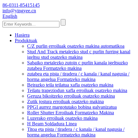
86-0311-85415145
info@yingyee.cn
English
Hasiera
Produktuak
C/Z purlin erroiluak osatzeko makina automatikoa
Stud And Track metalezko stud c purlin furring kanal
igeltsu stud osatzeko makina
Sabaiko metalezko zutoin c purlin kanala igeltsuzko
zutabea Formatzeko makina
zutabea eta pista / tiradera / c kanala / kanal nagusia /
horma angelua Formatzeko makina
Beirazko teila teilatua xafla osatzeko makina
Teilatu trapeziodun xafla erroiluak osatzeko makina
Geruza bikoitzeko erroiluak osatzeko makina
Zutik jostura erroiluak osatzeko makina
PPGI aurrez margotutako bobina galvanizatua
Roller Shutter Erroiluak Formatzeko Makina
Luzerako erroiluak osatzeko makina
H Beam Soldadura Linea
Titoa eta pista / tiradera / c kanala / kanal nagusia /
horma angelua Formatzeko makina