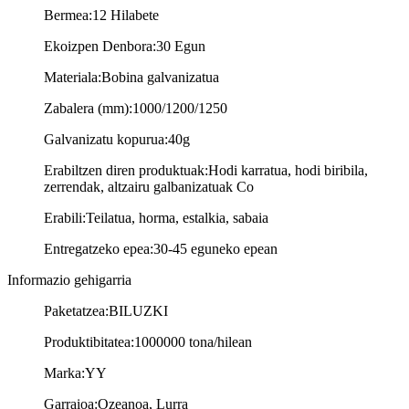
Bermea:
12 Hilabete
Ekoizpen Denbora:
30 Egun
Materiala:
Bobina galvanizatua
Zabalera (mm):
1000/1200/1250
Galvanizatu kopurua:
40g
Erabiltzen diren produktuak:
Hodi karratua, hodi biribila,
zerrendak, altzairu galbanizatuak Co
Erabili:
Teilatua, horma, estalkia, sabaia
Entregatzeko epea:
30-45 eguneko epean
Informazio gehigarria
Paketatzea:
BILUZKI
Produktibitatea:
1000000 tona/hilean
Marka:
YY
Garraioa:
Ozeanoa, Lurra