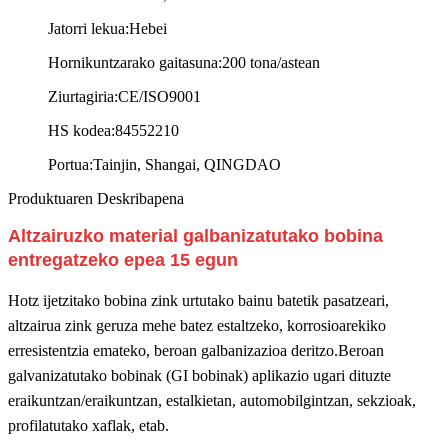
Jatorri lekua:
Hebei
Hornikuntzarako gaitasuna:
200 tona/astean
Ziurtagiria:
CE/ISO9001
HS kodea:
84552210
Portua:
Tainjin, Shangai, QINGDAO
Produktuaren Deskribapena
Altzairuzko material galbanizatutako bobina
entregatzeko epea 15 egun
Hotz ijetzitako bobina zink urtutako bainu batetik pasatzeari,
altzairua zink geruza mehe batez estaltzeko, korrosioarekiko
erresistentzia emateko, beroan galbanizazioa deritzo.Beroan
galvanizatutako bobinak (
GI bobinak
) aplikazio ugari dituzte
eraikuntzan/eraikuntzan, estalkietan, automobilgintzan, sekzioak,
profilatutako xaflak, etab.