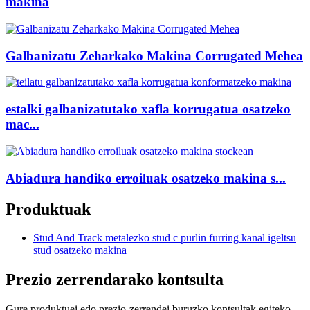
makina
Galbanizatu Zeharkako Makina Corrugated Mehea
estalki galbanizatutako xafla korrugatua osatzeko
mac...
Abiadura handiko erroiluak osatzeko makina s...
Produktuak
Stud And Track metalezko stud c purlin furring kanal igeltsu
stud osatzeko makina
Prezio zerrendarako kontsulta
Gure produktuei edo prezio-zerrendei buruzko kontsultak egiteko,