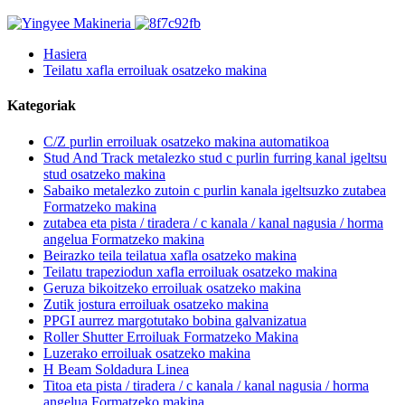
Hasiera
Teilatu xafla erroiluak osatzeko makina
Kategoriak
C/Z purlin erroiluak osatzeko makina automatikoa
Stud And Track metalezko stud c purlin furring kanal igeltsu
stud osatzeko makina
Sabaiko metalezko zutoin c purlin kanala igeltsuzko zutabea
Formatzeko makina
zutabea eta pista / tiradera / c kanala / kanal nagusia / horma
angelua Formatzeko makina
Beirazko teila teilatua xafla osatzeko makina
Teilatu trapeziodun xafla erroiluak osatzeko makina
Geruza bikoitzeko erroiluak osatzeko makina
Zutik jostura erroiluak osatzeko makina
PPGI aurrez margotutako bobina galvanizatua
Roller Shutter Erroiluak Formatzeko Makina
Luzerako erroiluak osatzeko makina
H Beam Soldadura Linea
Titoa eta pista / tiradera / c kanala / kanal nagusia / horma
angelua Formatzeko makina