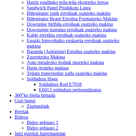
Harriz estalitako teila-teila ekoizteko lerroa
Sandwich Panel Produkzio Linea
Biltegiratze zutik erroiluak osatzeko makina
Biltegiratze Beam Erroilua Formatzeko Makina
Downpipe biribila erroiluak osatzeko makina
Downspipe karratua erroiluak osatzeko makina
Kable erretilua erroiluak osatzeko makina
Eguzki fotovoltaiko euskarria erroiluak osatzeko
makina
Baranda (Autopista) Erroilua osatzeko makina
Zuzentzeko Makina
Auto metalezko hodiak mozteko makina
Haria ijezteko makina
Teilatu trapeziodun xafla osatzeko makina
Soldadura Haga
Soldadura Rod E7018
E6013 soldadura pertsonalizatua
360°ko bisita birtuala
Guri buruz
Ziurtagiriak
Berriak
Bideoa
Bideo gehiago 1
Bideo gehiago 2
Jarri gurekin harremanetan