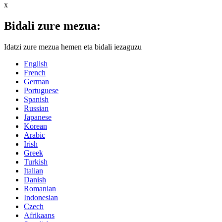
x
Bidali zure mezua:
Idatzi zure mezua hemen eta bidali iezaguzu
English
French
German
Portuguese
Spanish
Russian
Japanese
Korean
Arabic
Irish
Greek
Turkish
Italian
Danish
Romanian
Indonesian
Czech
Afrikaans