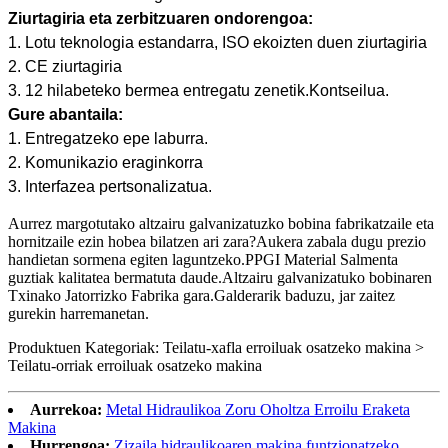
Ziurtagiria eta zerbitzuaren ondorengoa:
1. Lotu teknologia estandarra, ISO ekoizten duen ziurtagiria
2. CE ziurtagiria
3. 12 hilabeteko bermea entregatu zenetik.Kontseilua.
Gure abantaila:
1. Entregatzeko epe laburra.
2. Komunikazio eraginkorra
3. Interfazea pertsonalizatua.
Aurrez margotutako altzairu galvanizatuzko bobina fabrikatzaile eta
hornitzaile ezin hobea bilatzen ari zara?Aukera zabala dugu prezio
handietan sormena egiten laguntzeko.PPGI Material Salmenta
guztiak kalitatea bermatuta daude.Altzairu galvanizatuko bobinaren
Txinako Jatorrizko Fabrika gara.Galderarik baduzu, jar zaitez
gurekin harremanetan.
Produktuen Kategoriak: Teilatu-xafla erroiluak osatzeko makina >
Teilatu-orriak erroiluak osatzeko makina
Aurrekoa:
Metal Hidraulikoa Zoru Oholtza Erroilu Eraketa
Makina
Hurrengoa:
Zizaila hidraulikoaren makina funtzionatzeko