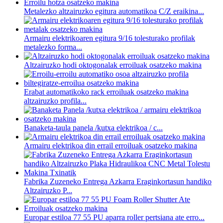
Metalezko altzairuzko egitura automatikoa C/Z eraikina...
Armairu elektrikoaren egitura 9/16 tolesturako profilak
metalezko forma...
Altzairuzko hodi oktogonalak erroiluak osatzeko makina
Erabat automatikoko rack erroiluak osatzeko makina
altzairuzko profila...
Banaketa-taula panela /kutxa elektrikoa / c...
Armairu elektrikoa din errail erroiluak osatzeko makina
Fabrika Zuzeneko Entrega Azkarra Eraginkortasun handiko
Altzairuzko P...
Europar estiloa 77 55 PU aparra roller pertsiana ate erro...