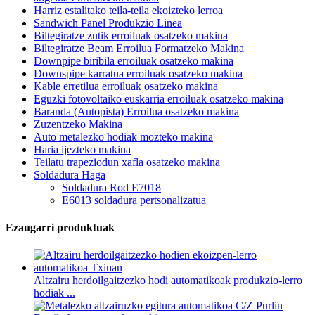
Harriz estalitako teila-teila ekoizteko lerroa
Sandwich Panel Produkzio Linea
Biltegiratze zutik erroiluak osatzeko makina
Biltegiratze Beam Erroilua Formatzeko Makina
Downpipe biribila erroiluak osatzeko makina
Downspipe karratua erroiluak osatzeko makina
Kable erretilua erroiluak osatzeko makina
Eguzki fotovoltaiko euskarria erroiluak osatzeko makina
Baranda (Autopista) Erroilua osatzeko makina
Zuzentzeko Makina
Auto metalezko hodiak mozteko makina
Haria ijezteko makina
Teilatu trapeziodun xafla osatzeko makina
Soldadura Haga
Soldadura Rod E7018
E6013 soldadura pertsonalizatua
Ezaugarri produktuak
Altzairu herdoilgaitzezko hodi automatikoak produkzio-lerro
hodiak ...