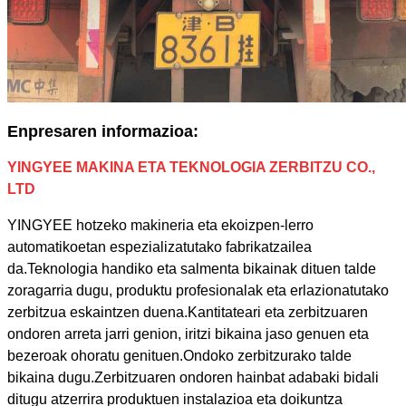
Enpresaren informazioa:
YINGYEE MAKINA ETA TEKNOLOGIA ZERBITZU CO.,
LTD
YINGYEE hotzeko makineria eta ekoizpen-lerro
automatikoetan espezializatutako fabrikatzailea
da.Teknologia handiko eta salmenta bikainak dituen talde
zoragarria dugu, produktu profesionalak eta erlazionatutako
zerbitzua eskaintzen duena.Kantitateari eta zerbitzuaren
ondoren arreta jarri genion, iritzi bikaina jaso genuen eta
bezeroak ohoratu genituen.Ondoko zerbitzurako talde
bikaina dugu.Zerbitzuaren ondoren hainbat adabaki bidali
ditugu atzerrira produktuen instalazioa eta doikuntza