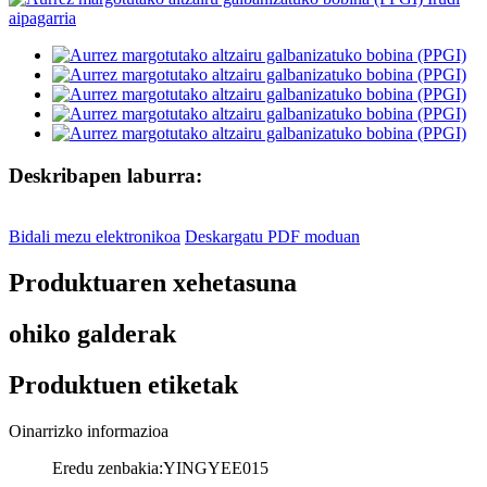
Deskribapen laburra:
Bidali mezu elektronikoa
Deskargatu PDF moduan
Produktuaren xehetasuna
ohiko galderak
Produktuen etiketak
Oinarrizko informazioa
Eredu zenbakia:
YINGYEE015