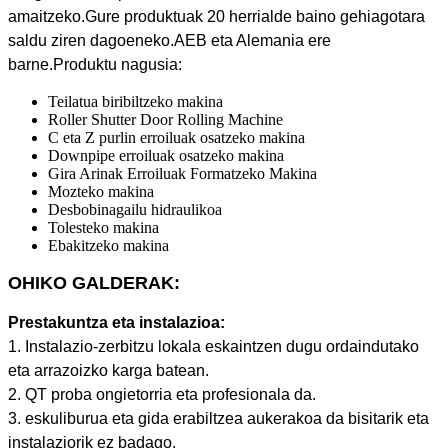
amaitzeko.Gure produktuak 20 herrialde baino gehiagotara
saldu ziren dagoeneko.AEB eta Alemania ere
barne.Produktu nagusia:
Teilatua biribiltzeko makina
Roller Shutter Door Rolling Machine
C eta Z purlin erroiluak osatzeko makina
Downpipe erroiluak osatzeko makina
Gira Arinak Erroiluak Formatzeko Makina
Mozteko makina
Desbobinagailu hidraulikoa
Tolesteko makina
Ebakitzeko makina
OHIKO GALDERAK:
Prestakuntza eta instalazioa:
1. Instalazio-zerbitzu lokala eskaintzen dugu ordaindutako
eta arrazoizko karga batean.
2. QT proba ongietorria eta profesionala da.
3. eskuliburua eta gida erabiltzea aukerakoa da bisitarik eta
instalaziorik ez badago.