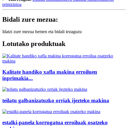
printzipioa
Bidali zure mezua:
Idatzi zure mezua hemen eta bidali iezaguzu
Lotutako produktuak
Kalitate handiko xafla makina erroiluen
inprimakia...
teilatu galbanizatuzko orriak ijezteko makina
estalki-panela korrugatua erroiluak osatzeko